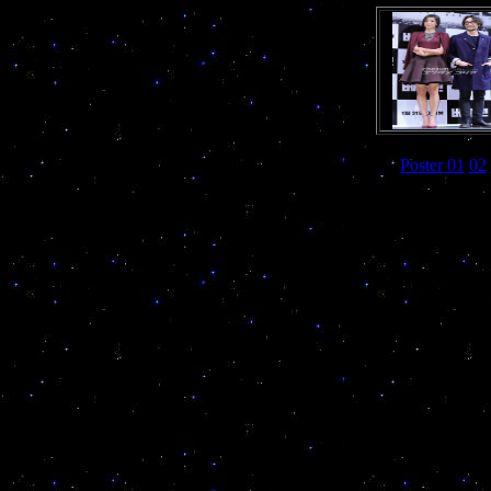
Poster 01
02