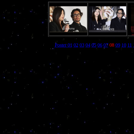
Poster 01
02
03
04
05
06
07
08
09
10
11