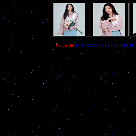
Poster 01
02
03
04
05
06
07
08
09
10
11